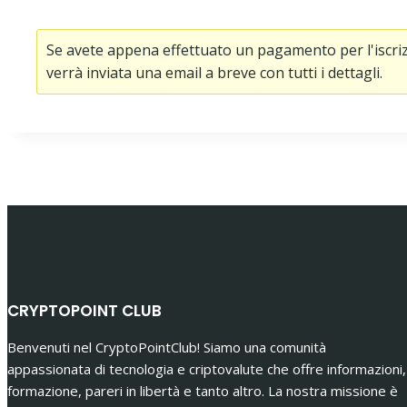
Se avete appena effettuato un pagamento per l'iscrizi
verrà inviata una email a breve con tutti i dettagli.
CRYPTOPOINT CLUB
Benvenuti nel CryptoPointClub! Siamo una comunità
appassionata di tecnologia e criptovalute che offre informazioni,
formazione, pareri in libertà e tanto altro. La nostra missione è