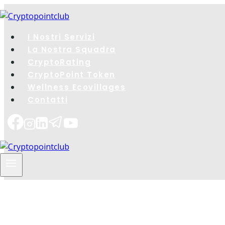
Salta
al
contenuto
I Nostri Servizi
La Nostra Squadra
CryptoRating​
CryptoPoint Token
Wellness Ecovillages
Contatti