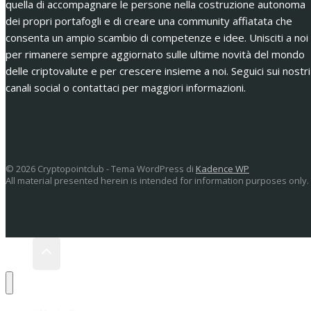
quella di accompagnare le persone nella costruzione autonoma
dei propri portafogli e di creare una community affiatata che
consenta un ampio scambio di competenze e idee. Unisciti a noi
per rimanere sempre aggiornato sulle ultime novità del mondo
delle criptovalute e per crescere insieme a noi. Seguici sui nostri
canali social o contattaci per maggiori informazioni.
© 2026 Cryptopointclub - Tema WordPress di
Kadence WP
All material presented herein is intended for information purposes only.