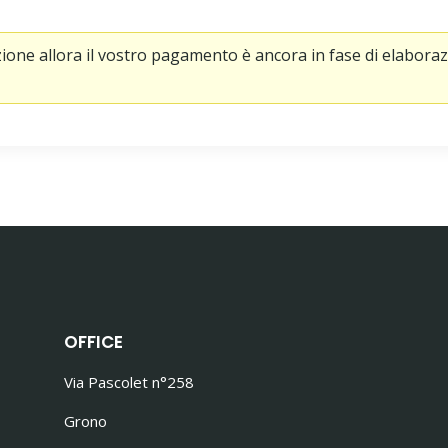
one allora il vostro pagamento è ancora in fase di elaborazio
OFFICE
Via Pascolet n°258
Grono