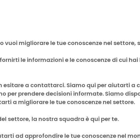
Servizi
La Nostra Squadra
CryptoRating​
Wellness Ecovillages
Contatti
o vuoi migliorare le tue conoscenze nel settore, s
r fornirti le informazioni e le conoscenze di cui 
 esitare a contattarci. Siamo qui per aiutarti 
ogno per prendere decisioni informate. Siamo dispo
arti a migliorare le tue conoscenze nel settore.
el settore, la nostra squadra è qui per te.
arti ad approfondire le tue conoscenze nel mond