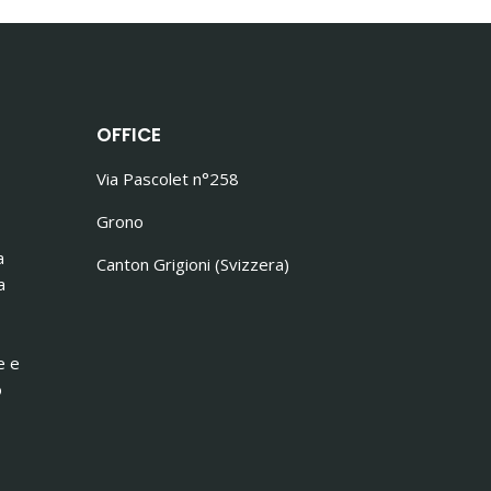
OFFICE
Via Pascolet n°258
Grono
a
Canton Grigioni (Svizzera)
a
e e
o