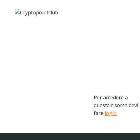
Salta
al
contenuto
Per accedere a
questa risorsa devi
fare
login
.