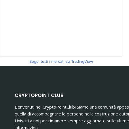
Segui tutti i mercati su TradingView
CRYPTOPOINT CLUB
Benvenuti nel CryptoPointClub! Siamo una comunità appassio
quella di accompagnare le persone nella costruzione auto
Unisciti a noi per rimanere sempre aggiornato sulle ultime 
informazioni.