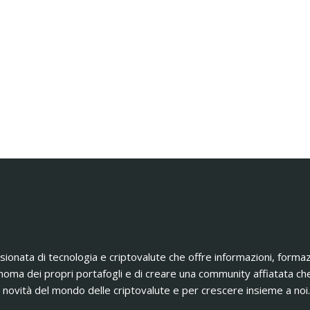
nata di tecnologia e criptovalute che offre informazioni, formazio
noma dei propri portafogli e di creare una community affiatata 
novità del mondo delle criptovalute e per crescere insieme a noi. S