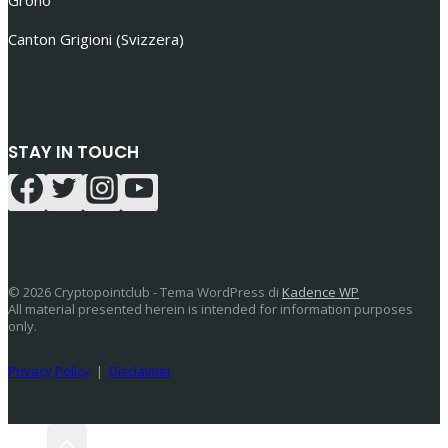
Canton Grigioni (Svizzera)
STAY IN TOUCH
© 2026 Cryptopointclub - Tema WordPress di
Kadence WP
All material presented herein is intended for information purposes
only.
Privacy Policy
|
Disclaimer