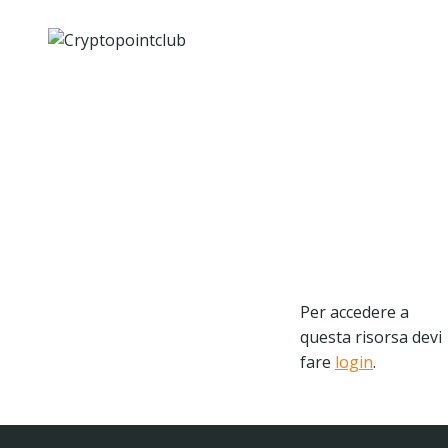
Salta
al
contenuto
Per accedere a
questa risorsa devi
fare
login
.