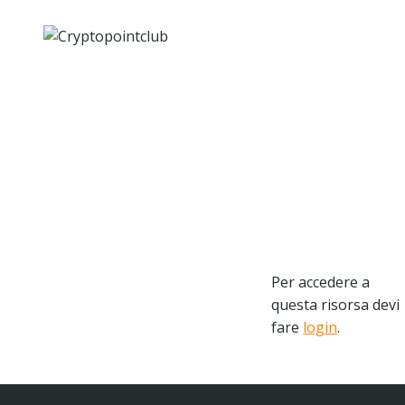
Salta
al
contenuto
Per accedere a
questa risorsa devi
fare
login
.