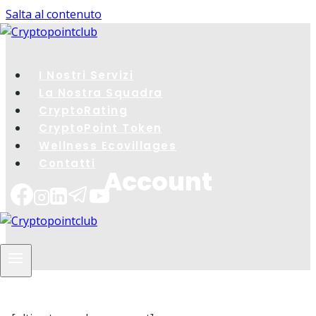
Salta al contenuto
I Nostri Servizi
La Nostra Squadra
CryptoRating​
CryptoPoint Token
Wellness Ecovillages
Contatti
Account